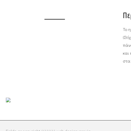
_______
Πε
Το η
(Στί
πάνω
και 
στα 
Fields.gr copyright //////// web design:
grevia