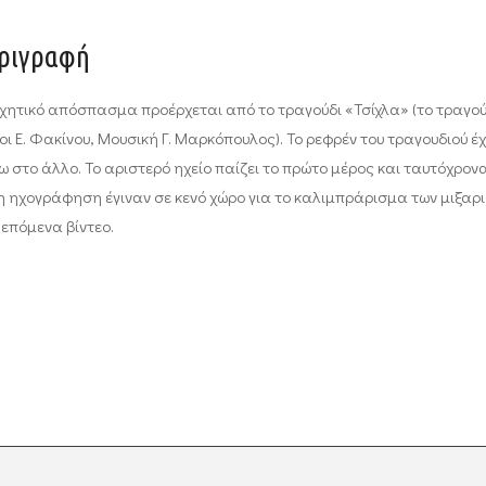
ριγραφή
χητικό απόσπασμα προέρχεται από το τραγούδι «Τσίχλα» (το τραγού
χοι Ε. Φακίνου, Μουσική Γ. Μαρκόπουλος). Το ρεφρέν του τραγουδιού έ
 στο άλλο. Το αριστερό ηχείο παίζει το πρώτο μέρος και ταυτόχρονα 
η ηχογράφηση έγιναν σε κενό χώρο για το καλιμπράρισμα των μιξαρ
επόμενα βίντεο.